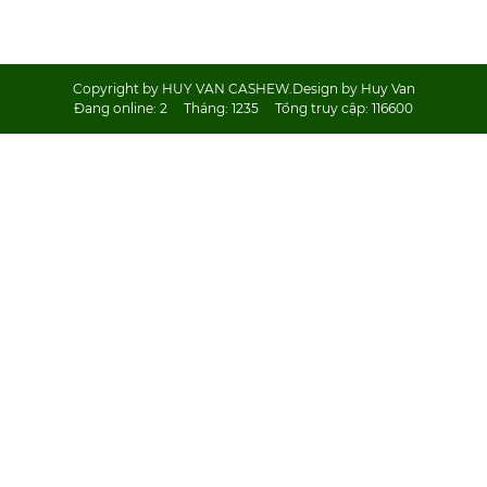
Copyright by HUY VAN CASHEW.Design by Huy Van
Đang online:
2
Tháng:
1235
Tổng truy cập:
116600