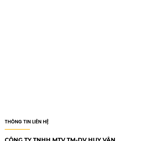
THÔNG TIN LIÊN HỆ
CÔNG TY TNHH MTV TM-DV HUY VÂN