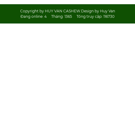
Copyright by HUY VAN CASHEW.Design by Huy Van
Đang online:
4
Tháng:
1365
Tổng truy cập:
116730