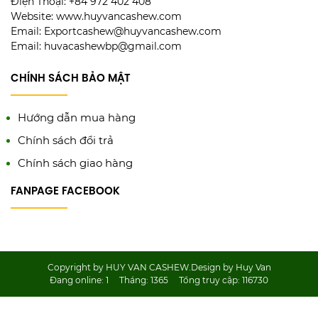
Điện Thoại: +84 972 402 408
Website: www.huyvancashew.com
Email: Exportcashew@huyvancashew.com
Email: huvacashewbp@gmail.com
CHÍNH SÁCH BẢO MẬT
Hướng dẫn mua hàng
Chính sách đổi trả
Chính sách giao hàng
FANPAGE FACEBOOK
Copyright by HUY VAN CASHEW.Design by Huy Van
Đang online:
1
Tháng:
1365
Tổng truy cập:
116730