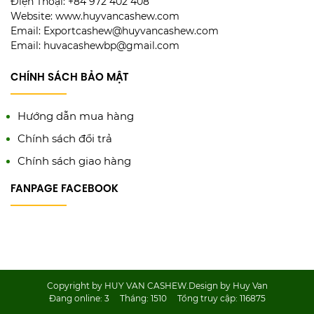
Điện Thoại: +84 972 402 408
Website: www.huyvancashew.com
Email: Exportcashew@huyvancashew.com
Email: huvacashewbp@gmail.com
CHÍNH SÁCH BẢO MẬT
Hướng dẫn mua hàng
Chính sách đổi trả
Chính sách giao hàng
FANPAGE FACEBOOK
Copyright by HUY VAN CASHEW.Design by Huy Van
Đang online:
3
Tháng:
1510
Tổng truy cập:
116875