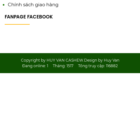
Chính sách giao hàng
FANPAGE FACEBOOK
Copyright by HUY VAN CASHEW.Design by Huy Van
Đang online:
1
Tháng:
1517
Tổng truy cập:
116882