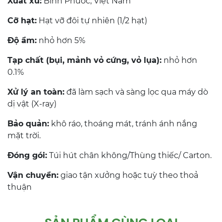
Xuất xứ:
Bình Phước, Việt Nam
Cỡ hạt:
Hạt vỡ đôi tự nhiên (1/2 hạt)
Độ ẩm:
nhỏ hơn 5%
Tạp chất (bụi, mảnh vỏ cứng, vỏ lụa):
nhỏ hơn
0.1%
Xử lý an toàn:
đã làm sạch và sàng lọc qua máy dò
dị vật (X-ray)
Bảo quản:
khô ráo, thoáng mát, tránh ánh nắng
mặt trời.
Đóng gói:
Túi hút chân không/Thùng thiếc/ Carton.
Vận chuyển:
giao tận xưởng hoặc tuỳ theo thoả
thuận