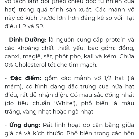
vỡ tách làm đôi (theo chiều dọc tự nhiên của
hạt) trong quá trình sản xuất. Các mảnh vỡ
này có kích thước lớn hơn đáng kể so với Hạt
điều LP và SP.
-
Dinh Dưỡng:
là nguồn cung cấp protein và
các khoáng chất thiết yếu, bao gồm: đồng,
canxi, magiê, sắt, phốt pho, kali và kẽm. Chứa
0% Cholesterol tốt cho tim mạch.
-
Đặc điểm:
gồm các mảnh vỡ 1/2 hạt (lá
mầm), có hình dạng đặc trưng của nửa hạt
điều, rất dễ nhận diện. Có màu sắc đồng nhất
(do tiêu chuẩn 'White'), phổ biến là màu
trắng, vàng nhạt hoặc ngà nhạt.
-
Ứng dụng:
Rất linh hoạt do cân bằng giữa
giá cả và kích thước. Phổ biến trong các hỗn