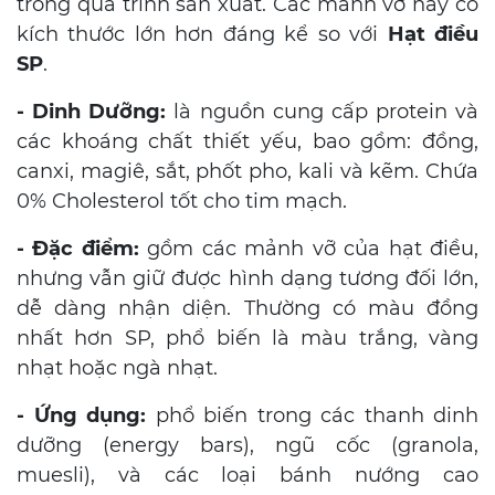
trong quá trình sản xuất. Các mảnh vỡ này có
kích thước lớn hơn đáng kể so với
Hạt điều
SP
.
- Dinh Dưỡng:
là nguồn cung cấp protein và
các khoáng chất thiết yếu, bao gồm: đồng,
canxi, magiê, sắt, phốt pho, kali và kẽm. Chứa
0% Cholesterol tốt cho tim mạch.
- Đặc điểm:
gồm các mảnh vỡ của hạt điều,
nhưng vẫn giữ được hình dạng tương đối lớn,
dễ dàng nhận diện. Thường có màu đồng
nhất hơn SP, phổ biến là màu trắng, vàng
nhạt hoặc ngà nhạt.
-
Ứng dụng:
phổ biến trong các thanh dinh
dưỡng (energy bars), ngũ cốc (granola,
muesli), và các loại bánh nướng cao