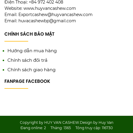
Điện Thoại: +84 972 402 408
Website: www.huyvancashew.com
Email: Exportcashew@huyvancashew.com
Email: huvacashewbp@gmail.com
CHÍNH SÁCH BẢO MẬT
Hướng dẫn mua hàng
Chính sách đổi trả
Chính sách giao hàng
FANPAGE FACEBOOK
Copyright by HUY VAN CASHEW.Design by Huy Van
Đang online:
2
Tháng:
1365
Tổng truy cập:
116730