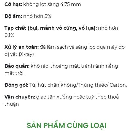
Cỡ hạt:
không lọt sàng 4.75 mm
Độ ẩm:
nhỏ hơn 5%
Tạp chất (bụi, mảnh vỏ cứng, vỏ lụa):
nhỏ hơn
0.1%
Xử lý an toàn:
đã làm sạch và sàng lọc qua máy do
dị vật (X-ray)
Bảo quản:
khô ráo, thoáng mát, tránh ánh nắng
mặt trời.
Đóng gói:
Túi hút chân không/Thùng thiếc/ Carton.
Vận chuyển:
giao tận xưởng hoặc tuỳ theo thoả
thuận
SẢN PHẨM CÙNG LOẠI